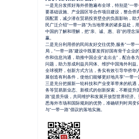
一是充分发挥好海外侨胞遍布全球，特别是“一带
要基础设施、产业园区等合作项目建设，整合侨
国配置，减少潜在贸易投资壁垒的负面影响，助力
民广泛介绍“一带一路”为当地带来的诸多益处，
中国的了解和理解，把“亲、诚、惠、容”的理念
赢。
二是充分利用侨的民间友好交往优势,服务“一带
局，“一带一路”建设中既要发挥好国有骨干企业
作和信息沟通，助推中国企业“走出去”，配合各
问题，助力形成利益共同体、维护中国海外利益
全球视野，创新方式方法，务实有效引导华侨华人
展创造有利条件，使他们能够更好地共享“一带一
三是充分把握新一轮科技和产业变革带来的机遇
务等贸易新业态、新模式的创新探索，不断提升
路”提质升级，共同维护和发展开放型世界经济
悉海外市场和国际规则的优势，准确研判时局变
与“一带一路”倡议的落地实施。