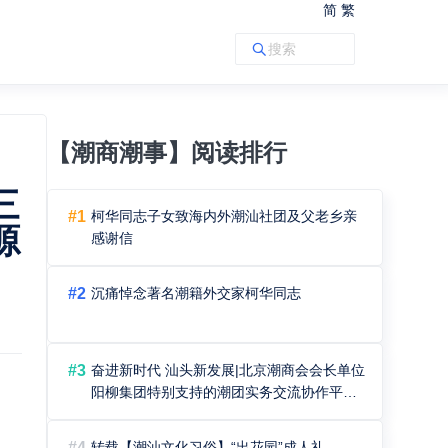
简
繁
【潮商潮事】阅读排行
三
#1
柯华同志子女致海内外潮汕社团及父老乡亲
源
感谢信
#2
沉痛悼念著名潮籍外交家柯华同志
#3
奋进新时代 汕头新发展|北京潮商会会长单位
阳柳集团特别支持的潮团实务交流协作平台
第六届新春联谊会在汕头隆重举行
#4
转载【潮汕文化习俗】“出花园”成人礼