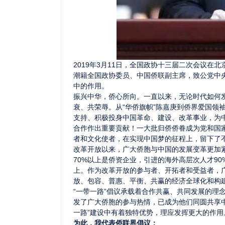
2019年3月11日，全国政协十三届二次会议在
潮籍全国政协委员、中国侨联副主席，致公党中央
中的作用。
振兴中华，侨心所向。一直以来，无论时代如何
衰、共荣辱。从“华侨旗帜”陈嘉庚到侨界爱国领袖
支持、积极投身中国革命、建设、改革事业，为
合作作出重要贡献！一大批归侨侨眷成为党和国
者和文化使者，在实现中国梦的征程上，留下了
改革开放以来，广大侨胞与中国的发展变革更加
70%以上是侨资企业，引进的海外高层次人才9
上。作为改革开放的参与者、开拓者和受益者，
放、包容、普惠、平衡、共赢的经济全球化和构
“一带一路”倡议承载着合作共赢、共同发展的理
发了广大侨胞的参与热情，已成为他们同圆共享
一路”建设中有着独特优势，理应发挥更大的作用
为此，我代表侨联界倡议：