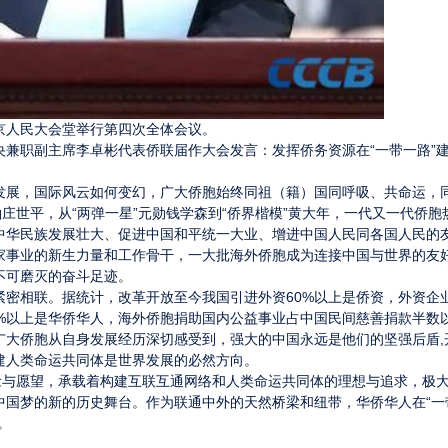
北京人民大会堂举行第四次全体会议。
兼职副主席李卓彬代表侨联届作大会发言：发挥侨务资源在“一带一路”
发展，国际风云如何变幻，广大侨胞始终同祖（籍）国同呼吸、共命运，
庄世平，从“两弹一星”元勋钱学森到“侨界楷模”黄大年，一代又一代侨胞
中华民族发展壮大、促进中国和平统一大业、增进中国人民同各国人民的
家事业的新生力量和工作骨干，一大批海外侨胞成为连接中国与世界的友
不可磨灭的奋斗足迹。
紧密相联。据统计，改革开放至今我国引进外资60%以上是侨资，外资企
0%以上是华侨华人，海外侨胞捐助国内公益事业占中国民间慈善捐款半数
广大侨胞从自身发展经历深切感受到，强大的中国永远是他们的坚强后盾,
建人类命运共同体是世界发展的必然方向。
念与愿望，承载着构建互联互通网络和人类命运共同体的理想与追求，极
中国梦的新的历史舞台。作为联通中外的天然桥梁和纽带，华侨华人在“一
。