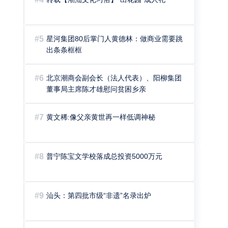
#5
星河集团80后掌门人黄德林：做商业需要跳
出条条框框
#6
北京潮商会副会长（法人代表）、阳柳集团
董事局主席陈才雄慰问贫困乡亲
#7
黄文稀:像父亲黄世再一样低调神秘
#8
普宁陈宝文学校落成总投资5000万元
#9
汕头：第四批市级“非遗”名录出炉