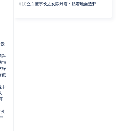
#10
立白董事长之女陈丹霞：贴着地面造梦
建设
同兴
热情
友好
好使
业中
以
开
大激
带