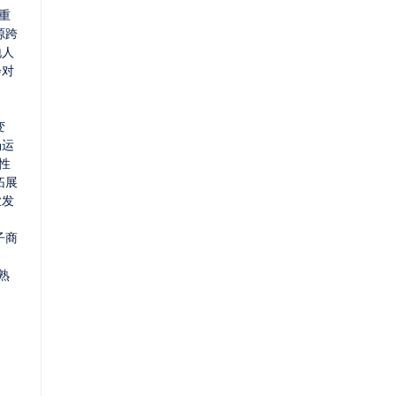
重
源跨
地人
会对
变
场运
性
拓展
业发
子商
熟