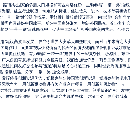
一路”沿线国家的侨胞人口规模和商业网络优势，主动参与“一带一路”沿线
商资源、建立行业联盟、制定服务标准，促进信息、资本、技术等要素资
“一带一路”建设延伸拓展。用好侨社侨校侨报等渠道，向主流社会和当
用侨界声音讲好中国故事、塑造中国良好形象，增进外国民众、企业和社
深植到“一带一路”沿线民众中，促进中国经济与相关国家交融共进、合作共
一路”建设高质量发展。在当今世界大变革大调整时期，面对百年未有之大
的关键作用，又要重视以侨资侨智为代表的侨务资源的独特作用，做好市
方力量抓住机遇，有力破解“一带一路”建设中的一些复杂性、敏感性、艰巨
。广大侨胞有意愿也有能力承担责任。我们要加强侨务、商务工作谋划，
通过民间友好交往参与“五通”特别是民心相通工作；同时也要为侨胞事
路”发展机遇、分享“一带一路”建设成果。
，发挥侨界创新资源优势，积极参与对接国际创新资源，积极参与跨境电
国际竞争力，用创新驱动推进有关产业合作项目，用创新引领助推“一带一
。要增强自律意识和规则意识，自觉遵守住在国法律、尊重知识产权，发挥
化、做好风险预警，灵活运用规则合力规避争端，更深层次、更广领域参