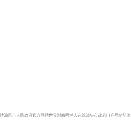
站
汕尾市人民政府官方网站
世界潮商网
潮人在线
汕头市政府门户网站
新浪