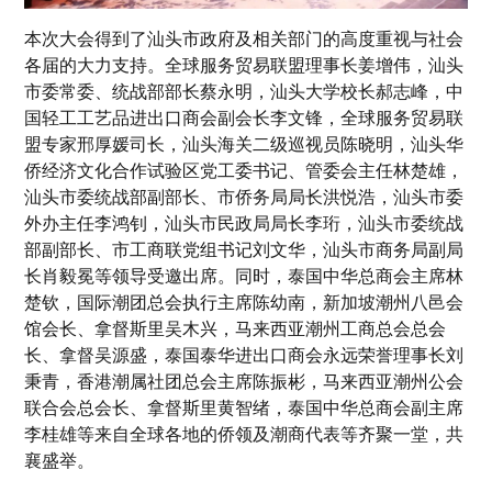
本次大会得到了汕头市政府及相关部门的高度重视与社会
各届的大力支持。全球服务贸易联盟理事长姜增伟，汕头
市委常委、统战部部长蔡永明，汕头大学校长郝志峰，中
国轻工工艺品进出口商会副会长李文锋，全球服务贸易联
盟专家邢厚媛司长，汕头海关二级巡视员陈晓明，汕头华
侨经济文化合作试验区党工委书记、管委会主任林楚雄，
汕头市委统战部副部长、市侨务局局长洪悦浩，汕头市委
外办主任李鸿钊，汕头市民政局局长李珩，汕头市委统战
部副部长、市工商联党组书记刘文华，汕头市商务局副局
长肖毅冕等领导受邀出席。同时，泰国中华总商会主席林
楚钦，国际潮团总会执行主席陈幼南，新加坡潮州八邑会
馆会长、拿督斯里吴木兴，马来西亚潮州工商总会总会
长、拿督吴源盛，泰国泰华进出口商会永远荣誉理事长刘
秉青，香港潮属社团总会主席陈振彬，马来西亚潮州公会
联合会总会长、拿督斯里黄智绪，泰国中华总商会副主席
李桂雄等来自全球各地的侨领及潮商代表等齐聚一堂，共
襄盛举。