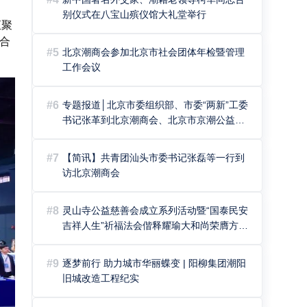
别仪式在八宝山殡仪馆大礼堂举行
汇聚
合
#5
北京潮商会参加北京市社会团体年检暨管理
工作会议
#6
专题报道│北京市委组织部、市委“两新”工委
书记张革到北京潮商会、北京市京潮公益基
金会进行调研
#7
【简讯】共青团汕头市委书记张磊等一行到
访北京潮商会
#8
灵山寺公益慈善会成立系列活动暨“国泰民安
吉祥人生”祈福法会偕释耀瑜大和尚荣膺方丈
升座庆典隆重举行
#9
逐梦前行 助力城市华丽蝶变 | 阳柳集团潮阳
旧城改造工程纪实