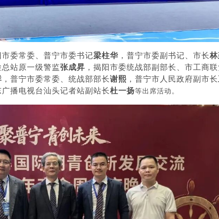
阳市委常委、普宁市委书记
梁柱华
，普宁市委副书记、市长
林
检总站原一级警监
张成昇
，揭阳市委统战部副部长、市工商联
群
，普宁市委常委、统战部部长
谢熙
，普宁市人民政府副市长
东广播电视台汕头记者站副站长
杜一扬
等出席活动。