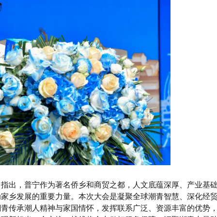
中指出，普宁作为著名侨乡和商贸之都，人文底蕴深厚、产业基
动家乡发展的重要力量。本次大会是凝聚全球潮青智慧、深化经
潮青传承潮人精神与家国情怀，发挥联系广泛、资源丰富的优势