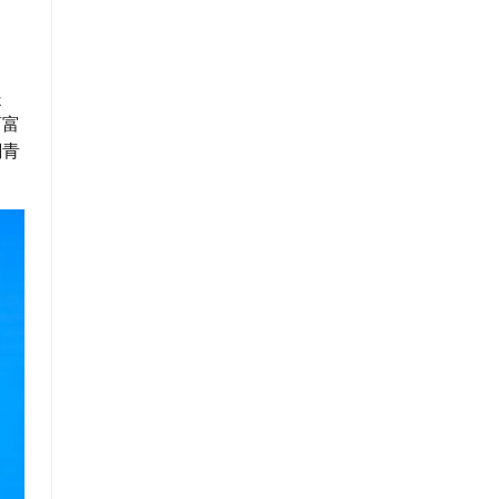
提
商富
潮青