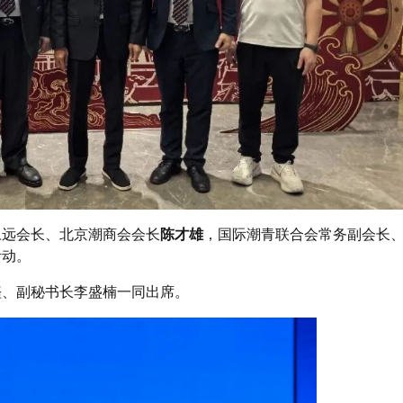
永远会长、北京潮商会会长
陈才雄
，国际潮青联合会常务副会长
活动。
铿、副秘书长李盛楠一同出席。