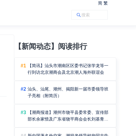
简
繁
【新闻动态】阅读排行
#1
【简讯】汕头市潮南区区委书记张学龙等一
行到访北京潮商会及北京潮人海外联谊会
#2
汕头、汕尾、潮州、揭阳新一届市委领导班
子亮相（附简历）
#3
【潮商报道】潮州市饶平县委常委、宣传部
部长余家惜及广东省饶平商会会长刘基青等
一行到访北京潮商会
#4
新中国著名外交家、潮籍老领导柯华同志告