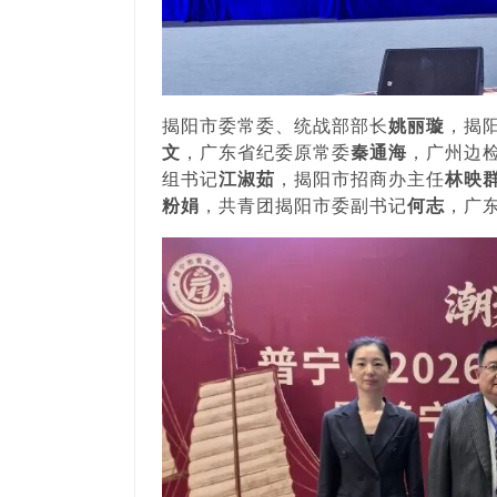
揭阳市委常委、统战部部长
姚丽璇
，揭
文
，广东省纪委原常委
秦通海
，广州边
组书记
江淑茹
，揭阳市招商办主任
林映
粉娟
，共青团揭阳市委副书记
何志
，广