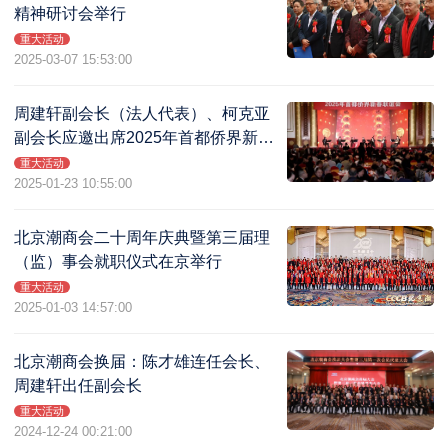
精神研讨会举行
重大活动
2025-03-07 15:53:00
周建轩副会长（法人代表）、柯克亚
副会长应邀出席2025年首都侨界新春
联谊会
重大活动
2025-01-23 10:55:00
北京潮商会二十周年庆典暨第三届理
（监）事会就职仪式在京举行
重大活动
2025-01-03 14:57:00
北京潮商会换届：陈才雄连任会长、
周建轩出任副会长
重大活动
2024-12-24 00:21:00