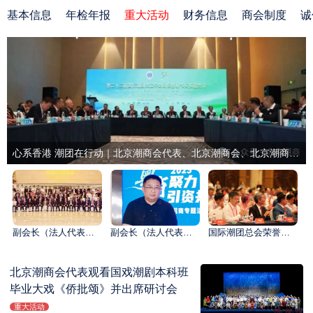
基本信息
年检年报
重大活动
财务信息
商会制度
诚
心系香港 潮团在行动｜北京潮商会代表、北京潮商会、北京潮商会青年委员会捐款40万元支援香港火灾受灾同胞
副会长（法人代表）周建轩应邀出席北京湛江商会2025中秋联谊会暨助力“百千万工程”活动
副会长（法人代表）周建轩在“粤商聚力 引资共赢”驻京商会招商活动上介绍经验
国际潮团总会荣誉会长陈才雄应邀出席上海潮汕联谊会2025年会暨世界潮商大会会长会议
北京潮商会代表观看国戏潮剧本科班
毕业大戏《侨批颂》并出席研讨会
重大活动