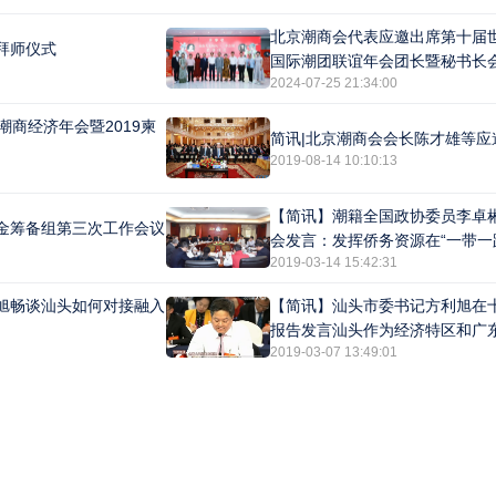
北京潮商会代表应邀出席第十届
拜师仪式
国际潮团联谊年会团长暨秘书长
2024-07-25 21:34:00
潮商经济年会暨2019柬
简讯|北京潮商会会长陈才雄等
2019-08-14 10:10:13
【简讯】潮籍全国政协委员李卓
金筹备组第三次工作会议
会发言：发挥侨务资源在“一带一
2019-03-14 15:42:31
旭畅谈汕头如何对接融入
【简讯】汕头市委书记方利旭在
报告发言汕头作为经济特区和广
2019-03-07 13:49:01